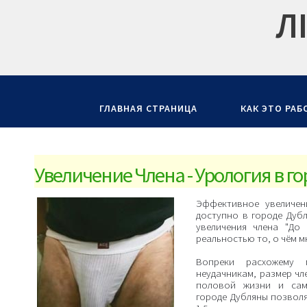
Л
ГЛАВНАЯ СТРАНИЦА
КАК ЭТО РАБ
Увеличение Члена - Урология в г
Эффективное увеличен
доступно в городе Дуб
увеличения члена "До
реальностью то, о чём м
Вопреки расхожему
неудачникам, размер чл
половой жизни и сам
городе Дубляны позволя